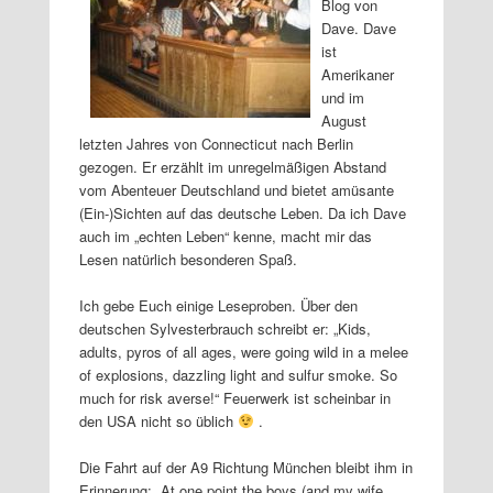
Blog von
Dave. Dave
ist
Amerikaner
und im
August
letzten Jahres von Connecticut nach Berlin
gezogen. Er erzählt im unregelmäßigen Abstand
vom Abenteuer Deutschland und bietet amüsante
(Ein-)Sichten auf das deutsche Leben. Da ich Dave
auch im „echten Leben“ kenne, macht mir das
Lesen natürlich besonderen Spaß.
Ich gebe Euch einige Leseproben. Über den
deutschen Sylvesterbrauch schreibt er: „Kids,
adults, pyros of all ages, were going wild in a melee
of explosions, dazzling light and sulfur smoke. So
much for risk averse!“ Feuerwerk ist scheinbar in
den USA nicht so üblich
.
Die Fahrt auf der A9 Richtung München bleibt ihm in
Erinnerung: „At one point the boys (and my wife,