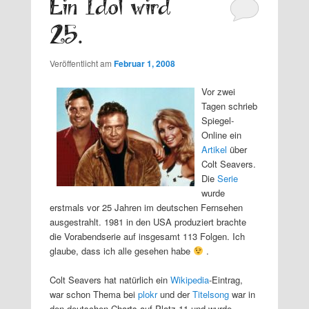
Ein Idol wird
25.
Veröffentlicht am
Februar 1, 2008
Vor zwei
Tagen schrieb
Spiegel-
Online ein
Artikel
über
Colt Seavers.
Die
Serie
wurde
erstmals vor 25 Jahren im deutschen Fernsehen
ausgestrahlt. 1981 in den USA produziert brachte
die Vorabendserie auf insgesamt 113 Folgen. Ich
glaube, dass ich alle gesehen habe
.
Colt Seavers hat natürlich ein
Wikipedia
-Eintrag,
war schon Thema bei
plokr
und der
Titelsong
war in
den deutschen Charts auf Platz 11 und wurde