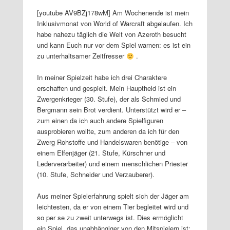
[youtube AV9BZj178wM] Am Wochenende ist mein
Inklusivmonat von World of Warcraft abgelaufen. Ich
habe nahezu täglich die Welt von Azeroth besucht
und kann Euch nur vor dem Spiel warnen: es ist ein
zu unterhaltsamer Zeitfresser
.
In meiner Spielzeit habe ich drei Charaktere
erschaffen und gespielt. Mein Hauptheld ist ein
Zwergenkrieger (30. Stufe), der als Schmied und
Bergmann sein Brot verdient. Unterstützt wird er –
zum einen da ich auch andere Spielfiguren
ausprobieren wollte, zum anderen da ich für den
Zwerg Rohstoffe und Handelswaren benötige – von
einem Elfenjäger (21. Stufe, Kürschner und
Lederverarbeiter) und einem menschlichen Priester
(10. Stufe, Schneider und Verzauberer).
Aus meiner Spielerfahrung spielt sich der Jäger am
leichtesten, da er von einem Tier begleitet wird und
so per se zu zweit unterwegs ist. Dies ermöglicht
ein Spiel, das unabhängiger von den Mitspielern ist: