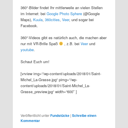
360°-Bilder findet Ihr mittlerweile an vielen Stellen
im Internet: bei
Google Photo Sphere
(@Google
Maps),
Kuula
,
360cities
,
Veer
, und sogar bei
Facebook.
360°-Videos gibt es natürlich auch, die machen aber
nur mit VR-Brille Spaß
, z.B. bei
Veer
und
youtube
.
Schaut Euch um!
[vrview img=“/wp-content/uploads/2018/01/Saint-
Michel_La-Grasse.jpg“ pimg=“/wp-
content/uploads/2018/01/Saint-Michel_La-
Grasse_preview.jpg“ width=“600″ ]
Veröffentlicht unter
Fundstücke
|
Schreibe einen
Kommentar