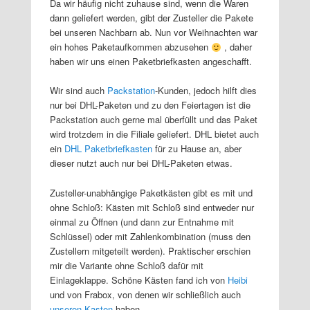
Da wir häufig nicht zuhause sind, wenn die Waren
dann geliefert werden, gibt der Zusteller die Pakete
bei unseren Nachbarn ab. Nun vor Weihnachten war
ein hohes Paketaufkommen abzusehen
, daher
haben wir uns einen Paketbriefkasten angeschafft.
Wir sind auch
Packstation
-Kunden, jedoch hilft dies
nur bei DHL-Paketen und zu den Feiertagen ist die
Packstation auch gerne mal überfüllt und das Paket
wird trotzdem in die Filiale geliefert. DHL bietet auch
ein
DHL Paketbriefkasten
für zu Hause an, aber
dieser nutzt auch nur bei DHL-Paketen etwas.
Zusteller-unabhängige Paketkästen gibt es mit und
ohne Schloß: Kästen mit Schloß sind entweder nur
einmal zu Öffnen (und dann zur Entnahme mit
Schlüssel) oder mit Zahlenkombination (muss den
Zustellern mitgeteilt werden). Praktischer erschien
mir die Variante ohne Schloß dafür mit
Einlageklappe. Schöne Kästen fand ich von
Heibi
und von Frabox, von denen wir schließlich auch
unseren Kasten
haben.